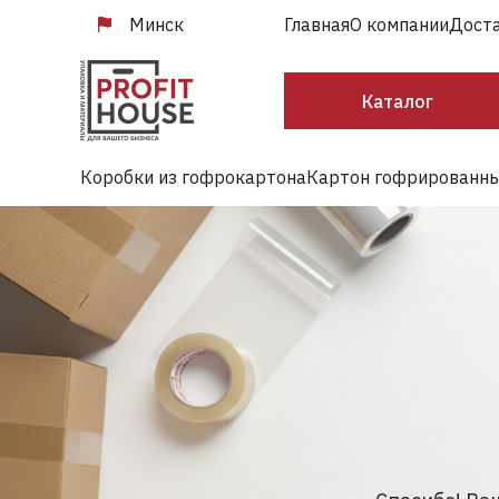
Минск
Главная
О компании
Доста
Каталог
Коробки из гофрокартона
Картон гофрированн